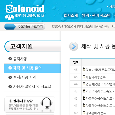
SNS-V6 TOUCH 양액 시스템
MAC 관비 
번호
46
경농V6터치 문의드립니
45
베란다자동관수
44
경농 환경관리시스템 F
43
지하주차장 온도습도 
42
자동관수-솔레노이드 
41
자동관수-솔레노이드 
40
양액분배기 문의