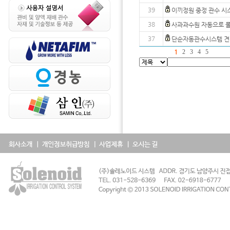
39
이끼정원 중정 관수 시
38
사과과수원 자동으로 
37
단순자동관수시스템 견
1
2
3
4
5