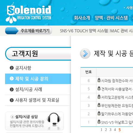
SNS-V6 TOUCH 양액 시스템
MAC 관비 
번호
6
사과원 점적관수와 
5
견적서와 사용설명서 
4
서리및고온방제 시스
3
무인방제관련 요청드
2
딸기하우스에 자동양액
1
SNS-V5 아날로그 
1
2
3
4
5