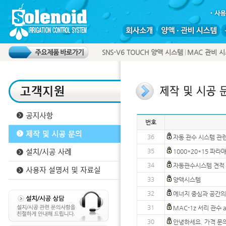
SNS-V6 TOUCH 양액 시스템
MAC 관비 
번호
36
자동 관수 시스템 관
35
1000*20*15 파라
34
자동관수시스템 견적
33
양액시스템
32
에너지 중심과 공간의
31
MAC-1z 서리 관수 
30
안녕하세요. 가격 문