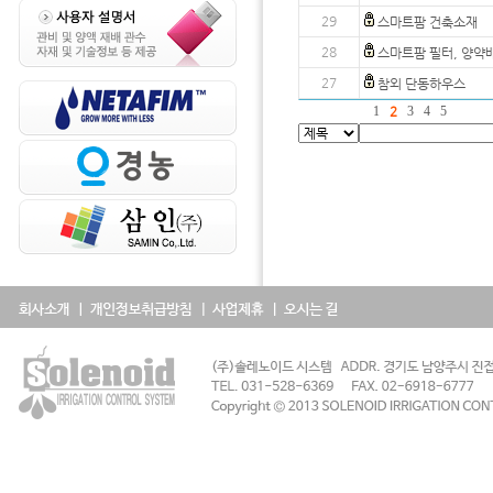
29
스마트팜 건축소재
28
스마트팜 필터, 양약
27
참외 단동하우스
1
2
3
4
5